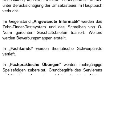
unter Berücksichtigung der Umsatzsteuer im Hauptbuch
verbucht.
Im Gegenstand „
Angewandte Informatik
“ werden das
Zehn-Finger-Tastsystem und das Schreiben von Ö-
Norm gerechten Geschäftsbriefen trainiert. Weiters
werden Bewerbungsmappen erstellt.
In „
Fachkunde
“
werden thematische Schwerpunkte
vertieft.
In „
Fachpraktische Übungen
“ werden mehrgängige
Speisefolgen zubereitet, Grundbegriffe des Servierens
und Servierregeln werden gelehrt und trainiert.
Weiters
gibt es einen Schwerpunkt im Bereich Büroorganisation.
Lehreberufe, die in diesen
Fachbereich fallen:
Bürokaufmann/frau
Einzelhandelskaufmann/frau
Frisör/in